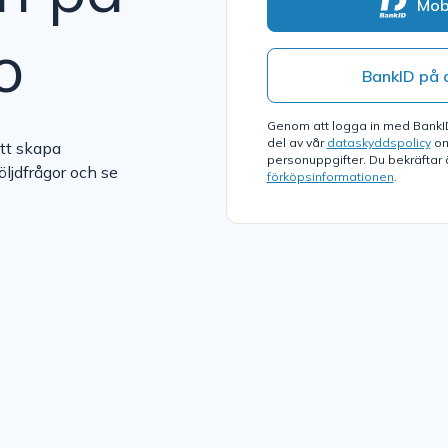
Mob
o
BankID på 
Genom att logga in med BankID 
del av vår
dataskyddspolicy
om
att skapa
personuppgifter. Du bekräftar ä
öljdfrågor och se
förköpsinformationen
.